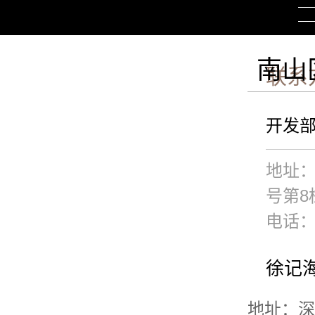
南山
联系
开发
地址
号第8
电话：
徐记海
地址：深