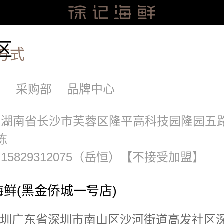
区
方式
部
采购部
品牌中心
：湖南省长沙市芙蓉区隆平高科技园隆园五路
栋
15829312075（岳恒）【不接受加盟】
鲜(黑金侨城一号店)
圳广东省深圳市南山区沙河街道高发社区