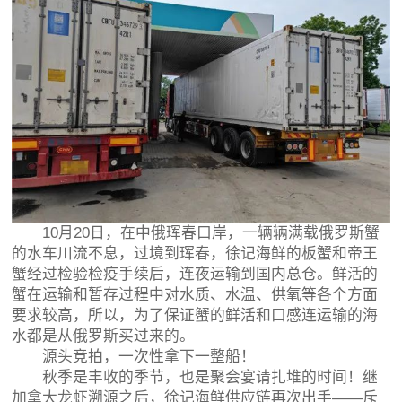
10月20日，在中俄珲春口岸，一辆辆满载俄罗斯蟹
的水车川流不息，过境到珲春，徐记海鲜的板蟹和帝王
蟹经过检验检疫手续后，连夜运输到国内总仓。鲜活的
蟹在运输和暂存过程中对水质、水温、供氧等各个方面
要求较高，所以，为了保证蟹的鲜活和口感连运输的海
水都是从俄罗斯买过来的。
源头竞拍，一次性拿下一整船！
秋季是丰收的季节，也是聚会宴请扎堆的时间！继
加拿大龙虾溯源之后，徐记海鲜供应链再次出手——斥