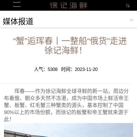
媒体报道
“蟹”逅珲春丨一整船“俄货”走进
徐记海鲜！
人气：5308 时间：2023-11-20
珲春——作为徐记海鲜全球寻鲜的新一站，周边分
布着俄、朝众多天然不冻港，成为中国市场上鲜活帝王
蟹、板蟹、红毛蟹三种蟹类的源头，基本控制了中国
90%以上的市场份额，而徐记的板蟹和帝王蟹就来源于
此！