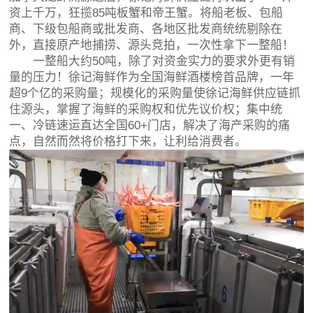
资上千万，狂揽85吨板蟹和帝王蟹。将船老板、包船
商、下级包船商或批发商、各地区批发商统统剔除在
外，直接原产地捕捞、源头竞拍，一次性拿下一整船！
一整船大约50吨，除了对资金实力的要求外更有销
量的压力！徐记海鲜作为全国海鲜酒楼榜首品牌，一年
超9个亿的采购量；规模化的采购量使徐记海鲜供应链抓
住源头，掌握了海鲜的采购权和优先议价权；集中统
一、冷链速运直达全国60+门店，解决了海产采购的痛
点，自然而然将价格打下来，让利给消费者。